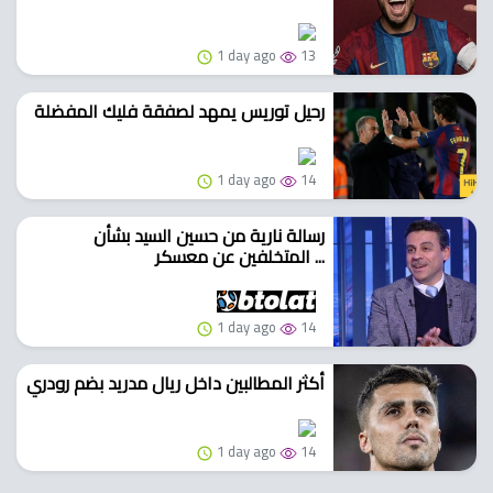
1 day ago
13
رحيل توريس يمهد لصفقة فليك المفضلة
1 day ago
14
رسالة نارية من حسين السيد بشأن
المتخلفين عن معسكر ...
1 day ago
14
أكثر المطالبين داخل ريال مدريد بضم رودري
1 day ago
14