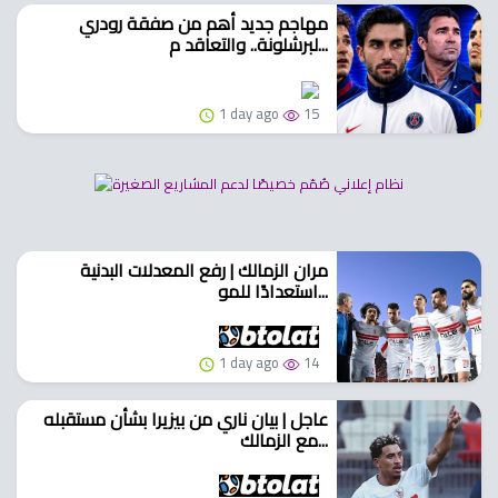
مهاجم جديد أهم من صفقة رودري
لبرشلونة.. والتعاقد م...
1 day ago
15
مران الزمالك | رفع المعدلات البدنية
استعدادًا للمو...
1 day ago
14
عاجل | بيان ناري من بيزيرا بشأن مستقبله
مع الزمالك...