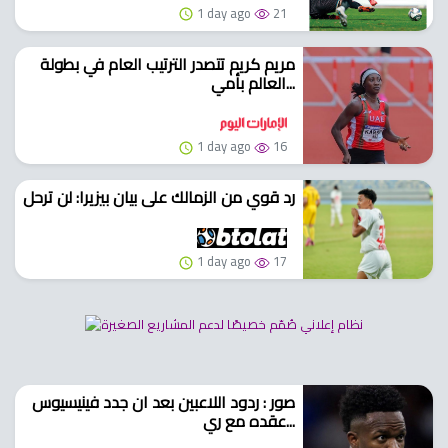
1 day ago
21
مريم كريم تتصدر الترتيب العام في بطولة
العالم بأمي...
1 day ago
16
رد قوي من الزمالك على بيان بيزيرا: لن ترحل
1 day ago
17
صور : ردود اللاعبين بعد ان جدد فينيسيوس
عقده مع ري...