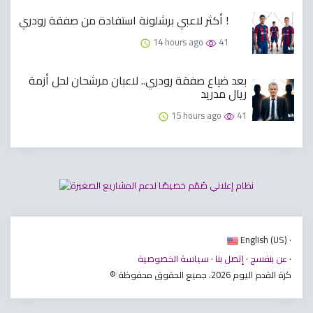
أكثر لاعبي برشلونة استفادة من صفقة رودري !
14 hours ago
41
بعد ضياع صفقة رودري.. لاعبان مرشحان لحل أزمة
ريال مدريد
15 hours ago
41
English (US) ·
·
عن بنفسج
·
إتصل بنا
·
سياسة الخصوصية
© كرة القدم اليوم 2026. جميع الحقوق محفوظة