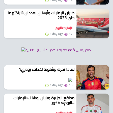
1 day ago
14
طيران الإمارات وأرسنال يمددان شراكتهما
حتى 2033
1 day ago
17
لماذا تحرك برشلونة لخطف رودري؟
1 day ago
15
مدافع الجزيرة ويليان روشا لـ«الإمارات
اليوم»: فخور...