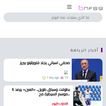
ار
لسعودي
لمصري
لسعودي
انجليزي
لمصري
اسباني
انجليزي
ايطالي
اسباني
أخبار الرياضة
الماني
ايطالي
صحفي اسباني يجلد فلورنتينو بيريز
فرنسي
الماني
با
فرنسي
1 day ago
19
با
الم
6 بطولات وسباق طويل.. «العين» يرصد
ريات
موسم السيطرة مح...
الم
ريات