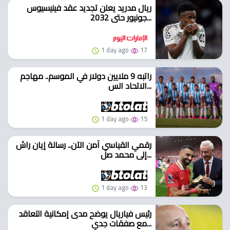
ريال مدريد يعلن تجديد عقد فينيسيوس
جونيور حتى 2032...
1 day ago
17
راتبه 9 ملايين دولار في الموسم.. مهاجم
الاتحاد الس...
1 day ago
15
رقمي القياسي آمن الآن.. رسالة إيان راش
إلى محمد صل...
1 day ago
13
رئيس فياريال يوضح مدى إمكانية التعاقد
مع صفقات جدي...