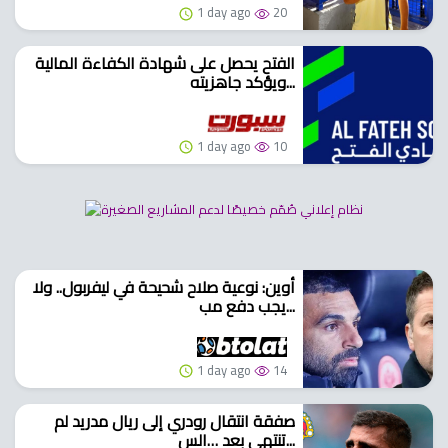
1 day ago
20
الفتح يحصل على شهادة الكفاءة المالية
ويؤكد جاهزيته...
1 day ago
10
أوين: نوعية صلاح شحيحة في ليفربول.. ولا
يجب دفع مب...
1 day ago
14
صفقة انتقال رودري إلى ريال مدريد لم
تنتهي بعد …الس...