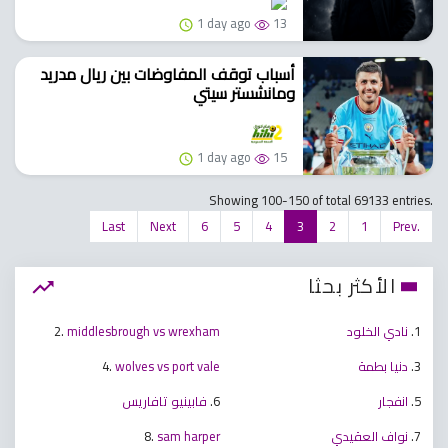
1 day ago
13
أسباب توقف المفاوضات بين ريال مدريد
ومانشستر سيتي
1 day ago
15
Showing 100-150 of total 69133 entries.
Last
Next
6
5
4
3
2
1
Prev.
الأكثر بحثا
1.
نادي الخلود
middlesbrough vs wrexham
2.
3.
دنيا بطمة
wolves vs port vale
4.
5.
انفجار
6.
فابينيو تافاريس
7.
نواف العقيدي
sam harper
8.