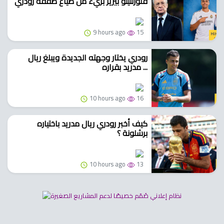
فلورنتينو بيريز بريء من ضياع صفقة رودري
9 hours ago
15
رودري يختار وجهته الجديدة ويبلغ ريال
مدريد بقراره ...
10 hours ago
16
كيف أخبر رودري ريال مدريد باختياره
برشلونة ؟
10 hours ago
13