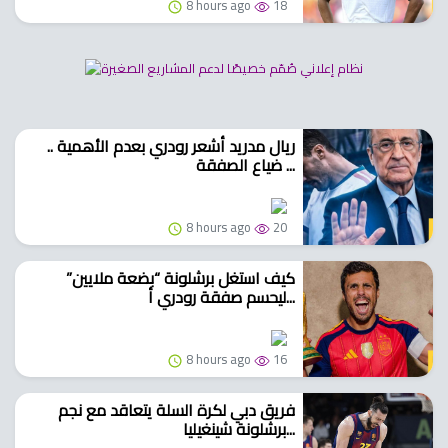
8 hours ago
18
ريال مدريد أشعر رودري بعدم الأهمية ..
ضياع الصفقة ...
8 hours ago
20
كيف استغل برشلونة “بضعة ملايين”
ليحسم صفقة رودري أ...
8 hours ago
16
فريق دبي لكرة السلة يتعاقد مع نجم
برشلونة شينغيليا...