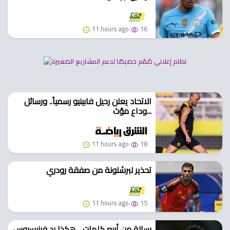
11 hours ago
16
الاتحاد يعلن رحيل فابينيو رسمياً.. ورسائل
وداع مؤث...
11 hours ago
18
تحذير لبرشلونة من صفقة رودري
11 hours ago
15
رسالة من أربع كلمات .. هكذا رد فينيسيوس