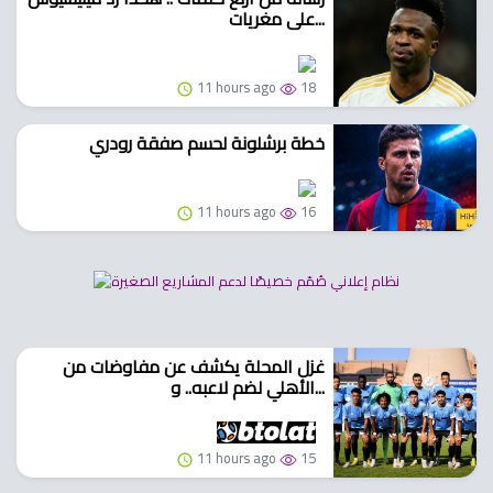
على مغريات...
11 hours ago
18
خطة برشلونة لحسم صفقة رودري
11 hours ago
16
غزل المحلة يكشف عن مفاوضات من
الأهلي لضم لاعبه.. و...
11 hours ago
15