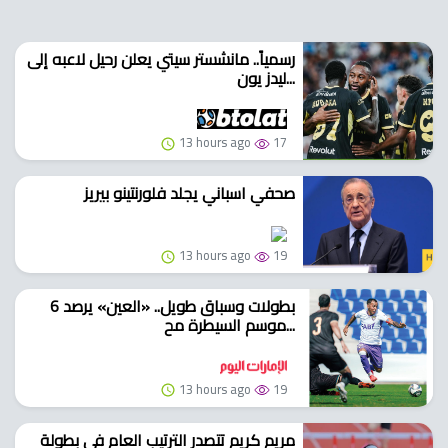
رسمياً.. مانشستر سيتي يعلن رحيل لاعبه إلى
ليدز يون...
13 hours ago
17
صحفي اسباني يجلد فلورنتينو بيريز
13 hours ago
19
6 بطولات وسباق طويل.. «العين» يرصد
موسم السيطرة مح...
13 hours ago
19
مريم كريم تتصدر الترتيب العام في بطولة