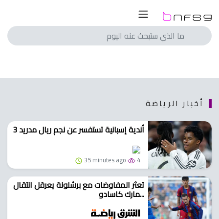
ار
لسعودي
لمصري
لسعودي
انجليزي
لمصري
اسباني
انجليزي
ايطالي
اسباني
أخبار الرياضة
الماني
ايطالي
3 أندية إسبانية تستفسر عن نجم ريال مدريد
فرنسي
الماني
با
فرنسي
35 minutes ago
4
با
الم
تعثر المفاوضات مع برشلونة يعرقل انتقال
ريات
مارك كاسادو...
الم
ريات