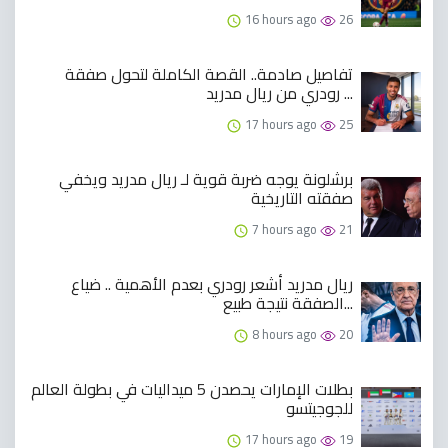
16 hours ago
26
تفاصيل صادمة.. القصة الكاملة لتحول صفقة
رودري من ريال مدريد ...
17 hours ago
25
برشلونة يوجه ضربة قوية لـ ريال مدريد ويخفي
صفقته التاريخية
7 hours ago
21
ريال مدريد أشعر رودري بعدم الأهمية .. ضياع
الصفقة نتيجة طبيع...
8 hours ago
20
بطلات الإمارات يحصدن 5 ميداليات في بطولة العالم
للجوجيتسو
17 hours ago
19