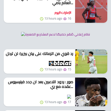
العالم بأمي...
13 hours ago
16
رد قوي من الزمالك على بيان بيزيرا: لن ترحل
13 hours ago
15
صور : ردود اللاعبين بعد ان جدد فينيسيوس
عقده مع ري...
13 hours ago
17