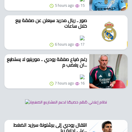
5 hours ago
15
صور .. ريال مدريد سيعلن عن صفقة بيع
خلال ساعات
6 hours ago
17
رغم ضياع صفقة رودري .. مورينيو لا يستطيع
ان يغضب م...
7 hours ago
16
انتقال رودري إلى برشلونة سيزيد الضغط
على إدارة ريا...