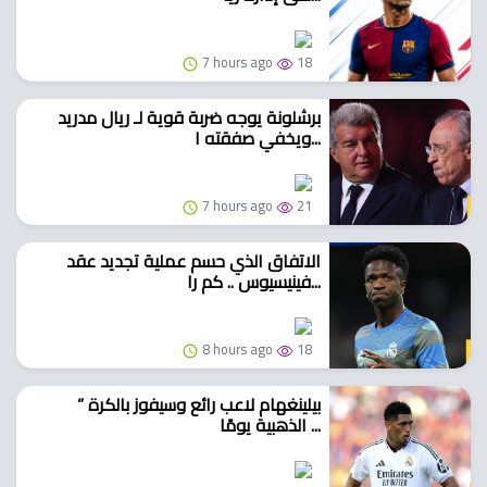
7 hours ago
18
برشلونة يوجه ضربة قوية لـ ريال مدريد
ويخفي صفقته ا...
7 hours ago
21
الاتفاق الذي حسم عملية تجديد عقد
فينيسيوس .. كم را...
8 hours ago
18
” بيلينغهام لاعب رائع وسيفوز بالكرة
الذهبية يومًا ...