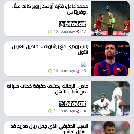
محمد عادل: فترة أوسكار رويز كانت عبثًا..
وقريبًا س...
10 hours ago
17
راتب رودري مع برشلونة .. تفاصيل العرض
الأول
10 hours ago
19
خاص.. الزمالك يكشف حقيقة خطاب طلباته
من شباب الأهل...
11 hours ago
14
السبب الحقيقي الذي جعل ريال مدريد قد
يتنازل لبرشلو...