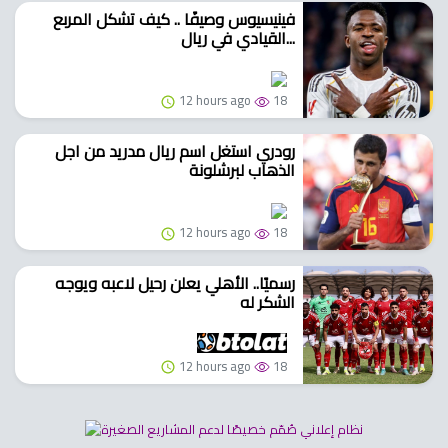
فينيسيوس وصيفًا .. كيف تشكل المربع
القيادي في ريال...
12 hours ago
18
رودري استغل اسم ريال مدريد من اجل
الذهاب لبرشلونة
12 hours ago
18
رسميًا.. الأهلي يعلن رحيل لاعبه ويوجه
الشكر له
12 hours ago
18