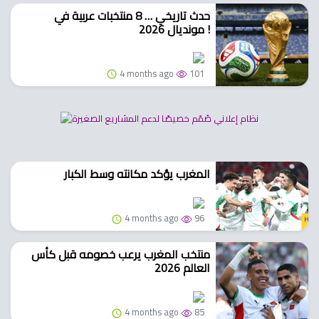
حدث تاريخي … 8 منتخبات عربية في
مونديال 2026 !
4 months ago
101
المغرب يؤكد مكانته وسط الكبار
4 months ago
96
منتخب المغرب يرعب خصومه قبل كأس
العالم 2026
4 months ago
85