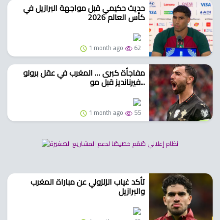
حديث حكيمي قبل مواجهة البرازيل في
كأس العالم 2026
1 month ago
62
مفاجأة كبرى … المغرب في عقل برونو
فيرنانديز قبل مو...
1 month ago
55
تأكد غياب الزلزولي عن مباراة المغرب
والبرازيل