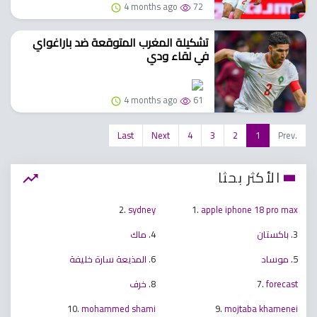
4 months ago
72
تشكيلة المغرب المتوقعة ضد باراغواي
في لقاء ودي
4 months ago
61
Last
Next
4
3
2
1
Prev.
الأكثر بحثا
2.
sydney
1.
apple iphone 18 pro max
3.
باكستان
4.
ماك
5.
موساد
6.
المذيعة سارة خليفة
forecast
7.
8.
خرف
10.
mohammed shami
9.
mojtaba khamenei