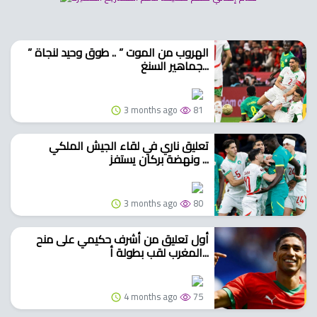
” الهروب من الموت ” .. طوق وحيد لنجاة
جماهير السنغ...
3 months ago
81
تعليق ناري في لقاء الجيش الملكي
ونهضة بركان يستفز ...
3 months ago
80
أول تعليق من أشرف حكيمي على منح
المغرب لقب بطولة أ...
4 months ago
75