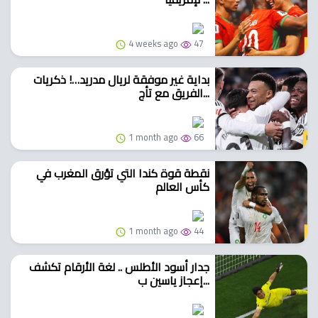
4 weeks ago
47
بداية غير موفقة لريال مدريد…! ذكريات
الفريق مع تأج...
1 month ago
66
نقطة قوة كندا التي تؤرق المغرب في
كأس العالم
1 month ago
44
جدار أسود الأطلس .. لغة الأرقام تكشف
إعجاز ياسين ب...