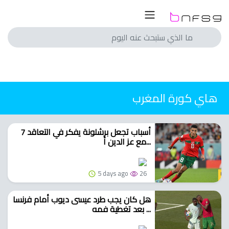
ار
لسعودي
لمصري
لسعودي
انجليزي
لمصري
اسباني
انجليزي
هاي كورة المغرب
ايطالي
اسباني
الماني
ايطالي
7 أسباب تجعل برشلونة يفكر في التعاقد
فرنسي
الماني
مع عز الدين أ...
با
فرنسي
با
5 days ago
26
الم
هل كان يجب طرد عيسى ديوب أمام فرنسا
ريات
الم
بعد تغطية فمه ...
ريات