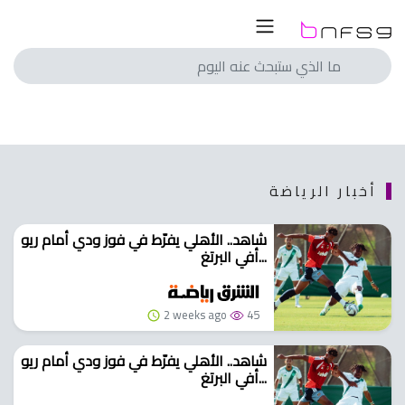
ار
لسعودي
لمصري
لسعودي
انجليزي
لمصري
اسباني
انجليزي
ايطالي
اسباني
أخبار الرياضة
الماني
ايطالي
شاهد.. الأهلي يفرّط في فوز ودي أمام ريو
فرنسي
الماني
أفي البرتغ...
با
فرنسي
با
2 weeks ago
45
الم
ريات
الم
شاهد.. الأهلي يفرّط في فوز ودي أمام ريو
أفي البرتغ...
ريات