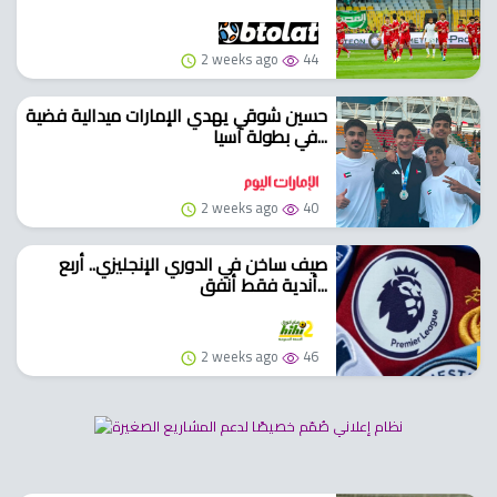
2 weeks ago
44
حسين شوقي يهدي الإمارات ميدالية فضية
في بطولة آسيا...
2 weeks ago
40
صيف ساخن في الدوري الإنجليزي.. أربع
أندية فقط أنفق...
2 weeks ago
46