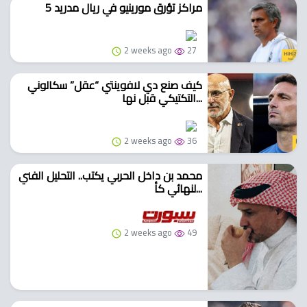
5 مراكز تؤرق مورينيو في ريال مدريد
2 weeks ago
27
كيف صنع دي لافوينتي “عقل” سكالوني
التكتيكي قبل نها...
2 weeks ago
36
محمد بن داخل الحربي يكتب.. التحليل الفني
لنهائي كأ...
2 weeks ago
49