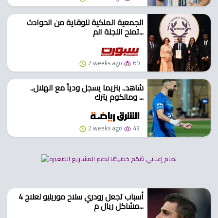
الجمعية الملكية للوقاية من الحوادث
تمنح اللجنة الم...
2 weeks ago
69
شاهد.. بنزيما يسجل ودياً مع الهلال..
ومالكوم يترك ...
2 weeks ago
43
4 أسباب تجعل رودري سلاح مورينيو لعلاج
مشاكل ريال م...