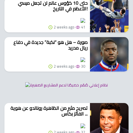
حتى 10 كؤوس عالم لن تجعل ميسي
الأعظم في التاريخ!
2 weeks ago
41
صورة – هل هو “نكبة” جديدة في دفاع
ريال مدريد
2 weeks ago
30
تصريح مثير من الظاهرة رونالدو عن هوية
الفائز بكأس ...
2 weeks ago
32