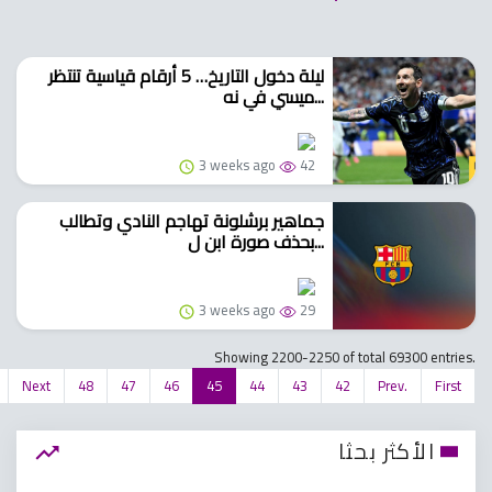
ليلة دخول التاريخ… 5 أرقام قياسية تنتظر
ميسي في نه...
3 weeks ago
42
جماهير برشلونة تهاجم النادي وتطالب
بحذف صورة ابن ل...
3 weeks ago
29
Showing 2200-2250 of total 69300 entries.
Next
48
47
46
45
44
43
42
Prev.
First
الأكثر بحثا