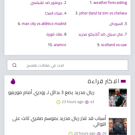
weather forecasting
1.
2.
جوهور ضد تشيلسي
johor darul ta'zim vs chelsea
3.
4.
ميناء المخا
5.
السودان
man city vs atlético madrid
6.
7.
مان سيتي ضد أتلتيكو مدريد
8.
ملك قورة
10.
aramco
9.
scotland vs uae
الاكثر قراءة
ريال مدريد يضع 3 بدائل لـ رودري أمام مورينيو
23 hours ago
43
أسباب قد تنذر ريال مدريد بموسم صفري ثالث على
التوالي
20 hours ago
26