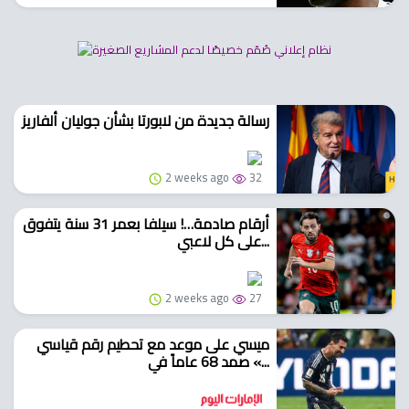
رسالة جديدة من لابورتا بشأن جوليان ألفاريز
2 weeks ago
32
أرقام صادمة…! سيلفا بعمر 31 سنة يتفوق
على كل لاعبي...
2 weeks ago
27
ميسي على موعد مع تحطيم رقم قياسي
صمد 68 عاماً في «...