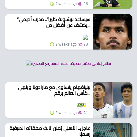
2 weeks ago
36
“سيساعد برشلونة كثيرا”.. مدرب أديمي
يكشف عن أفضل ص...
2 weeks ago
28
بيلينغهام يتساوى مع مارادونا وينهي
كأس العالم برقم...
2 weeks ago
41
عاجل.. الأهلي يُعلن ثالث صفقاته الصيفية
رسميًا