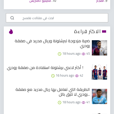
9.
انفجار
10.
فابينيو تافاريس
الاكثر قراءة
ضربة مزدوجة لبرشلونة وريال مدريد في صفقة
رودري
18 hours ago
45
أكثر لاعبي برشلونة استفادة من صفقة رودري !
16 hours ago
42
الطريقة التي تعامل بها ريال مدريد مع صفقة
رودري لا تليق بالل...
18 hours ago
41