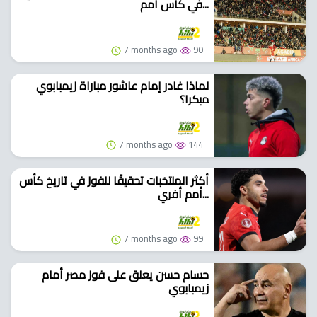
في كاس امم...
7 months ago
90
لماذا غادر إمام عاشور مباراة زيمبابوي
مبكرا؟
7 months ago
144
أكثر المنتخبات تحقيقًا للفوز في تاريخ كأس
أمم أفري...
7 months ago
99
حسام حسن يعلق على فوز مصر أمام
زيمبابوي