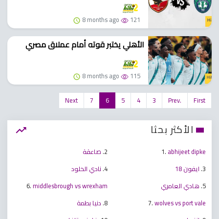
8 months ago
121
الأهلي يختبر قوته أمام عملاق مصري
8 months ago
115
Next
7
6
5
4
3
Prev.
First
الأكثر بحثا
abhijeet dipke
1.
2.
صاعقة
3.
ايفون 18
4.
نادي الخلود
5.
هادي العامري
middlesbrough vs wrexham
6.
wolves vs port vale
7.
8.
دنيا بطمة