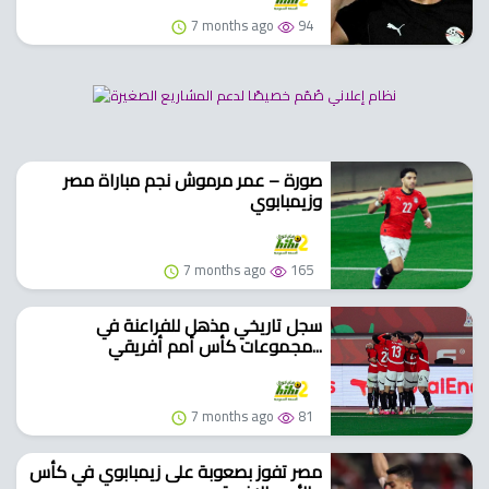
7 months ago
94
صورة – عمر مرموش نجم مباراة مصر
وزيمبابوي
7 months ago
165
سجل تاريخي مذهل للفراعنة في
مجموعات كأس أمم أفريقي...
7 months ago
81
مصر تفوز بصعوبة على زيمبابوي في كأس