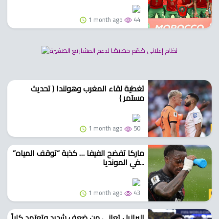
1 month ago
44
تغطية لقاء المغرب وهولندا ( تحديث
مستمر )
1 month ago
50
ماركا تفضح الفيفا … كذبة “توقف المياه”
في المونديا...
1 month ago
43
البرازيل تعاني من ضعف شديد وتعتمد كلياً