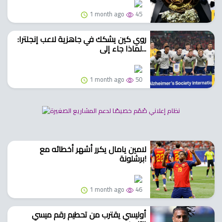
1 month ago
45
روي كين يشكك في جاهزية لاعب إنجلترا:
لماذا جاء إلى...
1 month ago
50
لامين يامال يكرر أشهر أخطائه مع
برشلونة!
1 month ago
46
أوليسي يقترب من تحطيم رقم ميسي