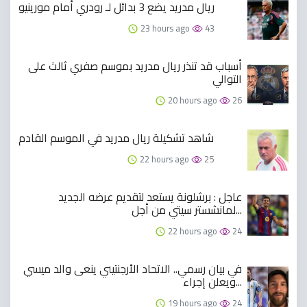
ريال مدريد يضع 3 بدائل لـ رودري أمام مورينيو
23 hours ago
43
أسباب قد تنذر ريال مدريد بموسم صفري ثالث على
التوالي
20 hours ago
26
شاهد تشكيلة ريال مدريد في الموسم القادم
22 hours ago
25
عاجل : برشلونة يستعد لتقديم عرضه الجديد
لمانشستر سيتي من أجل...
22 hours ago
24
في بيان رسمي.. الاتحاد الأرجنتيني ينعى والد ميسي
ويعلن إجراء...
19 hours ago
24