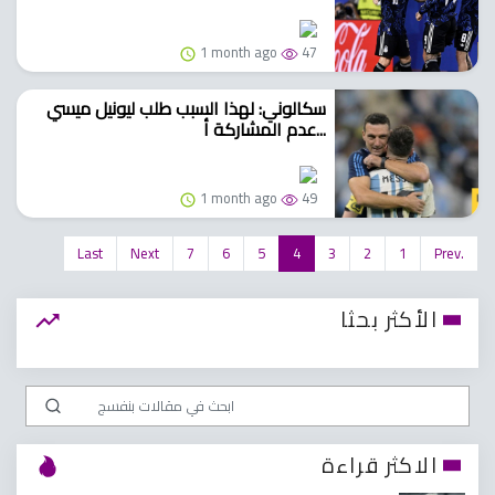
1 month ago
47
سكالوني: لهذا السبب طلب ليونيل ميسي
عدم المشاركة أ...
1 month ago
49
Last
Next
7
6
5
4
3
2
1
Prev.
الأكثر بحثا
الاكثر قراءة