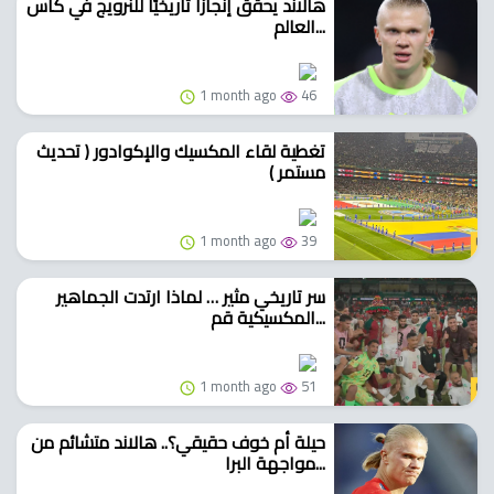
هالاند يحقق إنجازًا تاريخيًا للنرويج في كأس
العالم...
1 month ago
46
تغطية لقاء المكسيك والإكوادور ( تحديث
مستمر )
1 month ago
39
سر تاريخي مثير … لماذا ارتدت الجماهير
المكسيكية قم...
1 month ago
51
حيلة أم خوف حقيقي؟.. هالاند متشائم من
مواجهة البرا...