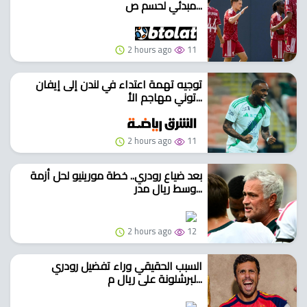
مبدئي لحسم ص...
2 hours ago
11
توجيه تهمة اعتداء في لندن إلى إيفان
توني مهاجم الأ...
2 hours ago
11
بعد ضياع رودري.. خطة مورينيو لحل أزمة
وسط ريال مدر...
2 hours ago
12
السبب الحقيقي وراء تفضيل رودري
لبرشلونة على ريال م...