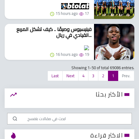
15 hours ago
17
فينيسيوس وصيفًا .. كيف تشكل المربع
القيادي في ريال...
16 hours ago
19
Showing 1-50 of total 69086 entries.
Last
Next
4
3
2
1
Prev.
الأكثر بحثا
الاكثر قراءة