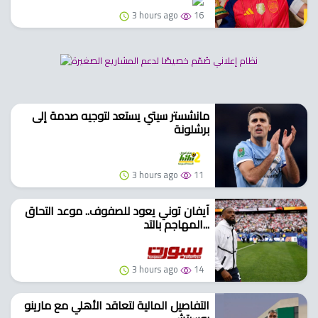
3 hours ago
16
مانشستر سيتي يستعد لتوجيه صدمة إلى
برشلونة
3 hours ago
11
آيفان توني يعود للصفوف.. موعد التحاق
المهاجم بالتد...
3 hours ago
14
التفاصيل المالية لتعاقد الأهلي مع مارينو