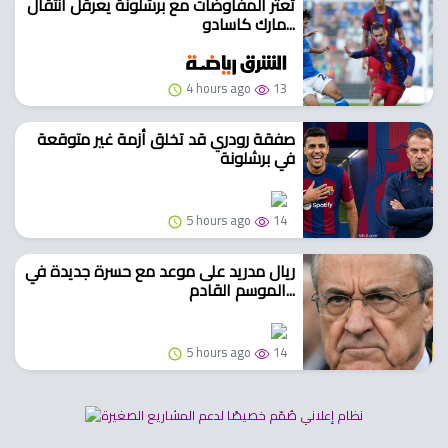
تعثر المفاوضات مع برشلونة يعرقل انتقال
مارك كاسادو...
4 hours ago
13
صفقة رودري قد تخلق أزمة غير متوقعة
في برشلونة
5 hours ago
14
ريال مدريد على موعد مع حسرة جديدة في
الموسم القادم...
5 hours ago
14