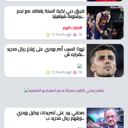
فريق دبي لكرة السلة يتعاقد مع نجم
برشلونة شينغيليا...
12 hours ago
16
لهذا السبب أصر رودري على إبلاغ ريال مدريد
بقراره ش...
13 hours ago
18
صحفي يرد على تصريحات وكيل رودري
ويتهم ريال مدريد ب...