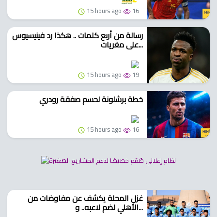
15 hours ago
16
رسالة من أربع كلمات .. هكذا رد فينيسيوس
على مغريات...
15 hours ago
19
خطة برشلونة لحسم صفقة رودري
15 hours ago
16
غزل المحلة يكشف عن مفاوضات من
الأهلي لضم لاعبه.. و...