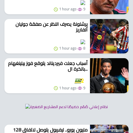
1 hour ago
9
برشلونة يصرف النظر عن صفقة جوليان
ألفاريز
1 hour ago
8
أسباب جعلت فيرديناند يتوقع فوز بيلينغهام
بالكرة ال...
1 hour ago
9
128 مليون يورو.. ليفربول يتوصل لاتفاق