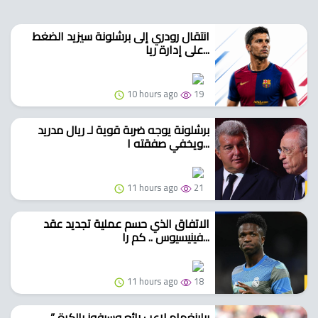
انتقال رودري إلى برشلونة سيزيد الضغط
على إدارة ريا...
10 hours ago
19
برشلونة يوجه ضربة قوية لـ ريال مدريد
ويخفي صفقته ا...
11 hours ago
21
الاتفاق الذي حسم عملية تجديد عقد
فينيسيوس .. كم را...
11 hours ago
18
” بيلينغهام لاعب رائع وسيفوز بالكرة