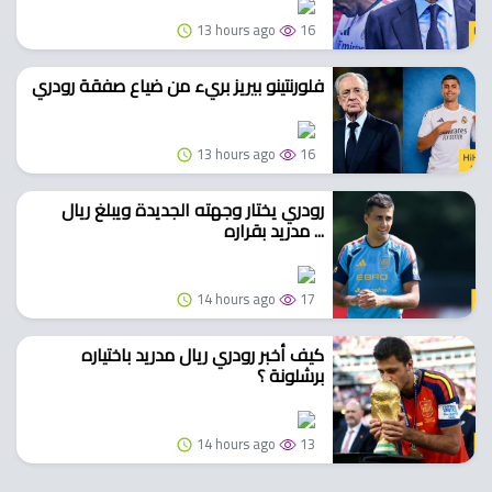
13 hours ago
16
فلورنتينو بيريز بريء من ضياع صفقة رودري
13 hours ago
16
رودري يختار وجهته الجديدة ويبلغ ريال
مدريد بقراره ...
14 hours ago
17
كيف أخبر رودري ريال مدريد باختياره
برشلونة ؟
14 hours ago
13