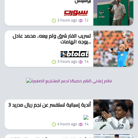
بوسيتش
3 hours ago
12
تسريب الفار سُرق وتم بيعه.. محمد عادل
يوجه اتهامات...
3 hours ago
14
3 أندية إسبانية تستفسر عن نجم ريال مدريد
4 hours ago
14