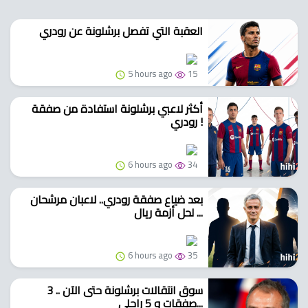
العقبة التي تفصل برشلونة عن رودري
5 hours ago
15
أكثر لاعبي برشلونة استفادة من صفقة
رودري !
6 hours ago
34
بعد ضياع صفقة رودري.. لاعبان مرشحان
لحل أزمة ريال ...
6 hours ago
35
سوق انتقالات برشلونة حتى الآن .. 3
صفقات و 5 راحلي...