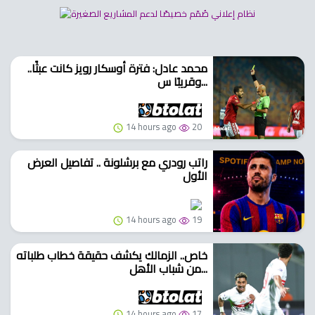
محمد عادل: فترة أوسكار رويز كانت عبثًا..
وقريبًا س...
14 hours ago
20
راتب رودري مع برشلونة .. تفاصيل العرض
الأول
14 hours ago
19
خاص.. الزمالك يكشف حقيقة خطاب طلباته
من شباب الأهل...
14 hours ago
17