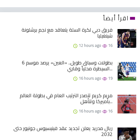
اقرأ أيضاً
فريق دبي لكرة السلة يتعاقد مع نجم برشلونة
شينغيليا
12 hours ago
16
6 بطولات وسباق طويل.. «العين» يرصد موسم
السيطرة محلياً وقاري...
16 hours ago
19
مريم كريم تتصدر الترتيب العام في بطولة العالم
بأميركا وتتأهل...
16 hours ago
16
ريال مدريد يعلن تجديد عقد فينيسيوس جونيور حتى
2032