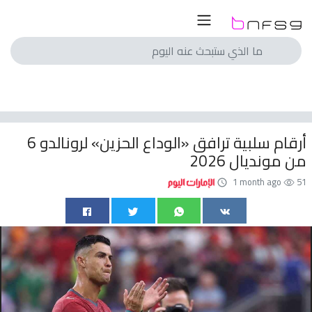
لسعودي
لمصري
انجليزي
6 أرقام سلبية ترافق «الوداع الحزين» لرونالدو
اسباني
من مونديال 2026
ايطالي
1 month ago
51
الماني
فرنسي
با
الم
ريات