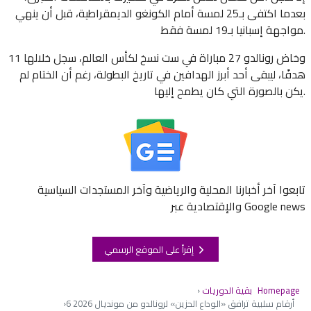
بعدما اكتفى بـ25 لمسة أمام الكونغو الديمقراطية، قبل أن ينهي
مواجهة إسبانيا بـ19 لمسة فقط.
وخاض رونالدو 27 مباراة في ست نسخ لكأس العالم، سجل خلالها 11
هدفًا، ليبقى أحد أبرز الهدافين في تاريخ البطولة، رغم أن الختام لم
يكن بالصورة التي كان يطمح إليها.
تابعوا آخر أخبارنا المحلية والرياضية وآخر المستجدات السياسية
والإقتصادية عبر Google news
إقرأ على الموقع الرسمي
Homepage
بقية الدوريات
6 أرقام سلبية ترافق «الوداع الحزين» لرونالدو من مونديال 2026