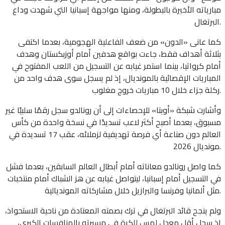
مبارياته الأخيرة بالبطولة، ومنها مواجهة إسبانيا التي شهدت وداع
البرتغال.
كما عانى «الدون» من ضعف الفاعلية الهجومية، بعدما اكتفى
بثلاثة أهداف فقط، جاءت بواقع هدفين أمام أوزبكستان وهدف
أمام كرواتيا، بينما استمر غيابه عن التسجيل من اللعب المفتوح في
المباريات الإقصائية بالمونديال، إذ لم يسجل سوى هدف واحد من
ركلة جزاء خلال 10 مباريات خروج مغلوب.
وأشارت شبكة «أوبتا» للإحصاءات إلى أن رونالدو سجل رقمًا سلبيًا غير
مسبوق، بعدما أصبح أكثر لاعب تسديدًا في نسخة واحدة من كأس
العالم دون صناعة أي فرصة تهديفية لزملائه، عقب 17 تسديدة في
مونديال 2026.
كما واصل رونالدو معاناته أمام أبطال العالم السابقين، بعدما فشل
في التسجيل أمام إسبانيا، ليتواصل غيابه عن هز الشباك أمام منتخبات
مثل ألمانيا وفرنسا والبرازيل خلال مشاركاته المونديالية.
ولم ينجح قائد البرتغال في ترك بصمته المعتادة من ناحية الاستحواذ،
إذ سجل أقل معدل لمس للكرة في مسيرته بالمنافسات الكبرى،