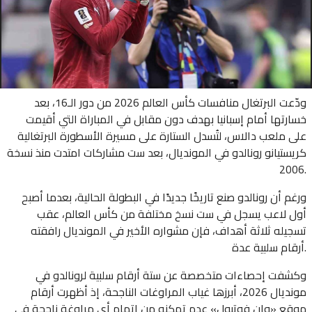
ودّعت البرتغال منافسات كأس العالم 2026 من دور الـ16، بعد
خسارتها أمام إسبانيا بهدف دون مقابل في المباراة التي أقيمت
على ملعب دالاس، لتُسدل الستارة على مسيرة الأسطورة البرتغالية
كريستيانو رونالدو في المونديال، بعد ست مشاركات امتدت منذ نسخة
2006.
ورغم أن رونالدو صنع تاريخًا جديدًا في البطولة الحالية، بعدما أصبح
أول لاعب يسجل في ست نسخ مختلفة من كأس العالم، عقب
تسجيله ثلاثة أهداف، فإن مشواره الأخير في المونديال رافقته
أرقام سلبية عدة.
وكشفت إحصاءات متخصصة عن ستة أرقام سلبية لرونالدو في
مونديال 2026، أبرزها غياب المراوغات الناجحة، إذ أظهرت أرقام
موقع «وان فوتبول» عدم تمكنه من إتمام أي مراوغة ناجحة في