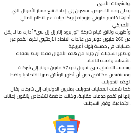
والشركات الأخرى.
وعلى وجه الخصوص، يسعون إلى إعادة تتبع مسار الأموال التي
أدارها خافيير فاروني وزوجته إيريكا جيليت عبر النظام المالي
الأميركي.
وأظهرت وثائق قيام شركة "تور برود إنتر إل إل سي" أدارت ما لا يقل
عن 260 مليون دولار من عائدات الاتحاد الأرجنتيني لكرة القدم عبر
حسابات في خمسة بنوك أميركية.
وتظهر السجلات أن جزءًا من هذه الأموال فقط ارتبط بنفقات
تشغيلية واضحة للاتحاد.
وبحسب التحقيق، جرى تحويل نحو 57 مليون دولار إلى شركات
ومستفيدين مختلفين دون أن تُظهر الوثائق مبررا اقتصاديا واضحا
لهذه التحويلات.
كما شملت العمليات تحويلات بملايين الدولارات إلى شركات يقال
إنها لم تقدم خدمات مقابلة، وكانت خاضعة لأشخاص يتلقون إعانات
اجتماعية، وفق السجلات.