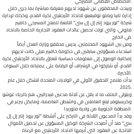
الاختصاص القضائي الأميركي.
ويبحث المحققون عن شهود لديهم معرفة مباشرة بما جرى خلال
إدارة تابيا وبابلو توفيغينو للاتحاد الأرجنتيني لكرة القدم، وكذلك لإدارة
شركة "تور برود إنتر إل إل سي" التابعة للمنتج المسرحي خافيير
فاروني، والتي تولت تحصيل عائدات العقود التجارية الخاصة بالاتحاد
في الخارج.
ومن بين الشهود المحتملين، يدرس محققو وزارة العدل أيضاً
استدعاء مسؤولين سابقين في حكومة خافيير ميلي كانت لديهم
إمكانية الوصول إلى معلومات حساسة تتعلق بالاتحاد الأرجنتيني لكرة
القدم، أو شاركوا في الإشراف أو الرقابة على عملياته خلال السنوات
الأخيرة.
بدأت ملامح التحقيق الأولي في الولايات المتحدة تتشكل خلال عام
2025.
ويتولى الملف ما لا يقل عن ثلاثة مدعين فيدراليين، هم باتريك غوشو
وكريستوفر تينغ العاملان في واشنطن العاصمة، ومايكل بيرغر في
المنطقة الجنوبية من ولاية فلوريدا.
وقد بدأ المدعون الثلاثة في التركيز على أنشطة "تور برود إنتر إل إل
سي" منذ أن أصبحت الشركة الوكيل المسؤول عن تحصيل الأموال
الناتجة عن العقود التي أبرمها الاتحاد الأرجنتيني مع الرعاة