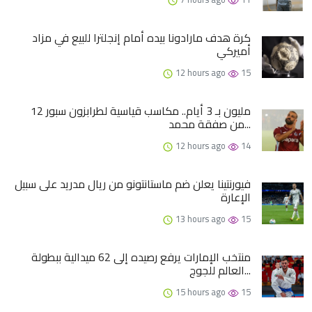
كرة هدف مارادونا بيده أمام إنجلترا للبيع في مزاد
أميركي
12 hours ago
15
12 مليون بـ 3 أيام.. مكاسب قياسية لطرابزون سبور
من صفقة محمد...
12 hours ago
14
فيورنتينا يعلن ضم ماستانتونو من ريال مدريد على سبيل
الإعارة
13 hours ago
15
منتخب الإمارات يرفع رصيده إلى 62 ميدالية ببطولة
العالم للجوج...
15 hours ago
15