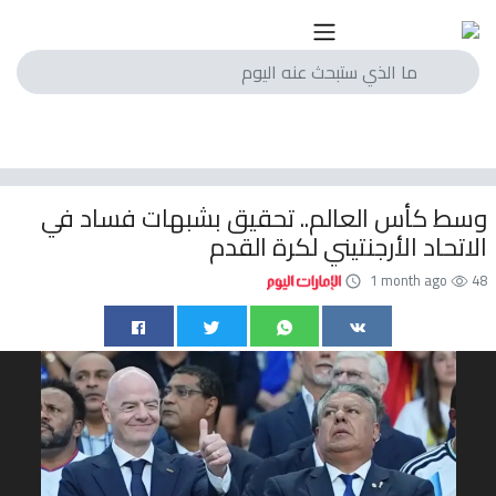
لسعودي
لمصري
انجليزي
وسط كأس العالم.. تحقيق بشبهات فساد في
اسباني
الاتحاد الأرجنتيني لكرة القدم
ايطالي
1 month ago
48
الماني
فرنسي
با
الم
ريات