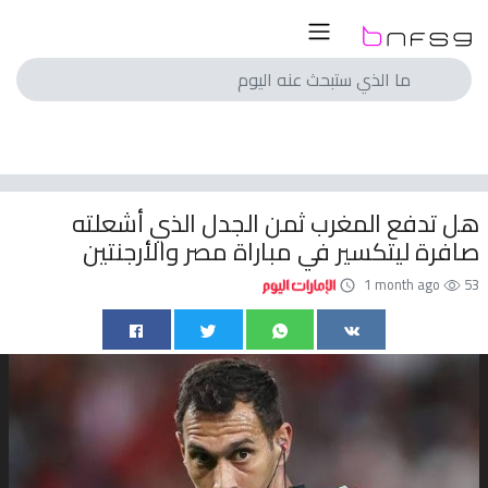
لسعودي
لمصري
انجليزي
هل تدفع المغرب ثمن الجدل الذي أشعلته
اسباني
صافرة ليتكسير في مباراة مصر والأرجنتين
ايطالي
1 month ago
53
الماني
فرنسي
با
الم
ريات