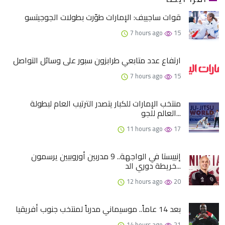
قوات ساجييف: الإمارات طوّرت بطولات الجوجيتسو
7 hours ago
15
ارتفاع عدد متابعي طرابزون سبور على وسائل التواصل
7 hours ago
15
منتخب الإمارات للكبار يتصدر الترتيب العام لبطولة
العالم للجو...
11 hours ago
17
إنييستا في الواجهة.. 9 مدربين أوروبيين يرسمون
خريطة دوري الد...
12 hours ago
20
بعد 14 عاماً.. موسيماني مدرباً لمنتخب جنوب أفريقيا
14 hours ago
21