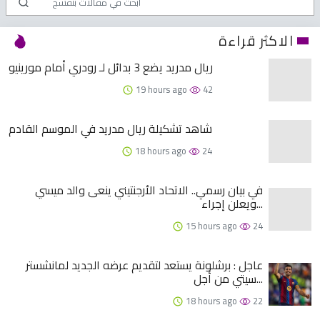
الاكثر قراءة
ريال مدريد يضع 3 بدائل لـ رودري أمام مورينيو
19 hours ago
42
شاهد تشكيلة ريال مدريد في الموسم القادم
18 hours ago
24
في بيان رسمي.. الاتحاد الأرجنتيني ينعى والد ميسي
ويعلن إجراء...
15 hours ago
24
عاجل : برشلونة يستعد لتقديم عرضه الجديد لمانشستر
سيتي من أجل...
18 hours ago
22