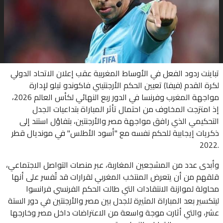
تباينت ردود الفعل في الأوساط المغربية عقب إعلان الاتحاد الدولي
لكرة القدم (فيفا) تعيين الحكم الأرجنتيني فاكوندو تيلو لإدارة
مواجهة المغرب وفرنسا في الدور ربع النهائي لكأس العالم 2026،
إذ امتزجت المخاوف من احتمال تأثر المباراة بتداعيات الجدل
التحكيمي الذي رافق مواجهة مصر والأرجنتين، بتفاؤل استند إلى
ذكريات إيجابية للحكم نفسه مع "أسود الأطلس" في مونديال قطر
2022.
وأبدى عدد من المشجعين المغاربة، عبر منصات التواصل الاجتماعي،
قلقهم من أن يتعرض المنتخب المغربي لقرارات قد تُفسر على أنها
محاولة لموازنة الانتقادات التي طالت الحكم الفرنسي فرانسوا
ليتكسير بعد المباراة المثيرة للجدل بين مصر والأرجنتين في دور الستة
عشر، والتي أثارت موجة واسعة من الاعتراضات داخل مصر وخارجها