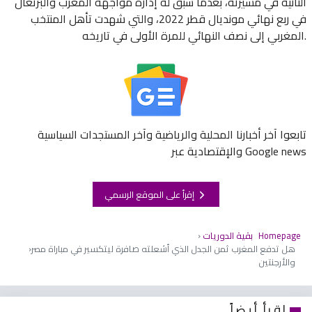
الثانية في مسيرته، بعدما سبق له إدارة مواجهة المغرب والبرتغال
في ربع نهائي مونديال قطر 2022، والتي شهدت تأهل المنتخب
المغربي إلى نصف النهائي للمرة الأولى في تاريخه.
تابعوا آخر أخبارنا المحلية والرياضية وآخر المستجدات السياسية
والإقتصادية عبر Google news
إقرأ على الموقع الرسمي
Homepage
بقية الدوريات
هل تدفع المغرب ثمن الجدل الذي أشعلته صافرة ليتكسير في مباراة مصر
والأرجنتين
اقرأ أيضاً