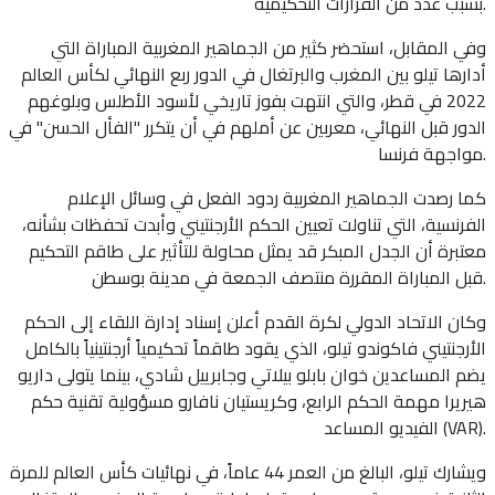
بسبب عدد من القرارات التحكيمية.
وفي المقابل، استحضر كثير من الجماهير المغربية المباراة التي
أدارها تيلو بين المغرب والبرتغال في الدور ربع النهائي لكأس العالم
2022 في قطر، والتي انتهت بفوز تاريخي لأسود الأطلس وبلوغهم
الدور قبل النهائي، معربين عن أملهم في أن يتكرر "الفأل الحسن" في
مواجهة فرنسا.
كما رصدت الجماهير المغربية ردود الفعل في وسائل الإعلام
الفرنسية، التي تناولت تعيين الحكم الأرجنتيني وأبدت تحفظات بشأنه،
معتبرة أن الجدل المبكر قد يمثل محاولة للتأثير على طاقم التحكيم
قبل المباراة المقررة منتصف الجمعة في مدينة بوسطن.
وكان الاتحاد الدولي لكرة القدم أعلن إسناد إدارة اللقاء إلى الحكم
الأرجنتيني فاكوندو تيلو، الذي يقود طاقماً تحكيمياً أرجنتينياً بالكامل
يضم المساعدين خوان بابلو بيلاتي وجابرييل شادي، بينما يتولى داريو
هيريرا مهمة الحكم الرابع، وكريستيان نافارو مسؤولية تقنية حكم
الفيديو المساعد (VAR).
ويشارك تيلو، البالغ من العمر 44 عاماً، في نهائيات كأس العالم للمرة