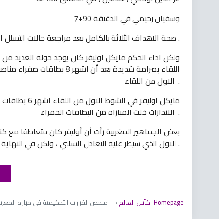
وسفيان رحيمي في الدقيقة 90+7
وأكد الـ VAR صحة الاهداف الثلاثة بالكامل بعد مراجعة حالات التسلل او الاخطاء التي تسبق التسجيل .
ولكن اداء الحكم مايكل اوليفر كان يوجد حوله العديد من ع
الاول من اللقاء .
الانذارات خلت المباراة من البطاقات الحمراء .
بعض الجماهير المغربية رأت أن أوليفر كان متعاطفا مع ك
الاول الذي سيطر عليه التعادل السلبي ، ولكن في النهاية تمكن رجال وهبي من خطف بطاقة العبور الى ربع النهائي .
Homepage
كأس ​​العالم
ملخص القرارات التحكيمية في مباراة المغرب