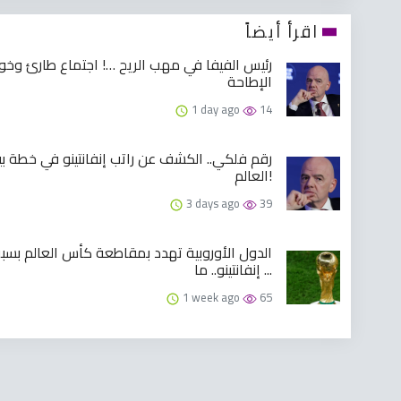
اقرأ أيضاً
رئيس الفيفا في مهب الريح …! اجتماع طارئ وخ
الإطاحة
1 day ago
14
رقم فلكي.. الكشف عن راتب إنفانتينو في خطة ب
العالم!
3 days ago
39
الدول الأوروبية تهدد بمقاطعة كأس العالم بسب
إنفانتينو.. ما ...
1 week ago
65