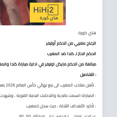
هاي كورة
انزعاج مغربي من الحكم أوليفر
الحكم انحاز لـ كندا ضد المغرب
مبالغة من الحكم مايكل اوليفر في ادارة مباراة كندا والم
التفاصيل :
تأهل منتخب المغرب الى ربع نهائي كأس العالم 2026 بعد الفوز على كندا 3-0 ، مساء اليوم السبت في دور الـ 16 .
المباراة اتسمت بالندية والتدخلات البدنية القوية ، وشهدت عدة قرارات تحكيمية حاسمة أكدتها تقنية الفيديو المساعد أبرزها :
تأكيد الأهداف الثلاثة ، حيث سجل للمغرب :
عز الدين اوناحي ( هدفين ) في الدقائق 50، 82