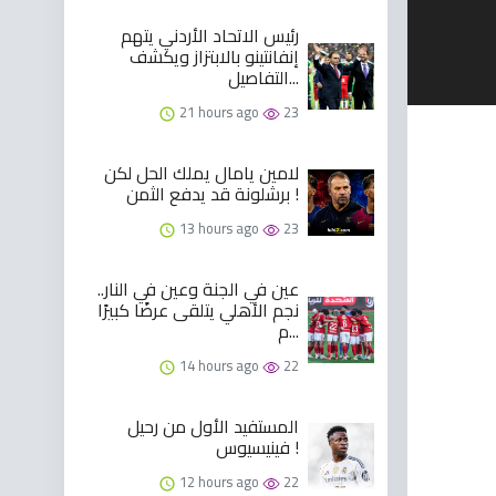
رئيس الاتحاد الأردني يتهم
إنفانتينو بالابتزاز ويكشف
التفاصيل...
21 hours ago
23
لامين يامال يملك الحل لكن
برشلونة قد يدفع الثمن !
13 hours ago
23
عين في الجنة وعين في النار..
نجم الأهلي يتلقى عرضًا كبيرًا
م...
14 hours ago
22
المستفيد الأول من رحيل
فينيسيوس !
12 hours ago
22