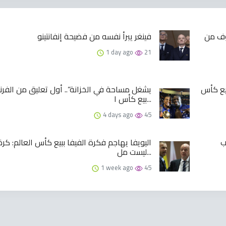
وف من
فينغر يبرأ نفسه من فضيحة إنفانتينو
1 day ago
21
يع كأس
بيع كأس ا...
4 days ago
45
ب
اليويفا يهاجم فكرة الفيفا ببيع كأس العالم: كرة
ليست مل...
1 week ago
45