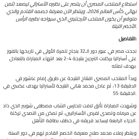
استطاع المنتخب المصري أن ينتصر على نظيره الأسترالي ليصعد لثمن
نهائي كأس العالم 2026، وينتظر الآن معرفة خصمه القادم والذي
متوقع أن يكون المنتخب الأرجنتيني الذي سيواجه نظيره الرأس
الأخضر الليلة.
التفاصيل:
نجحت مصر في عبور دور الـ32 بنجاح للمرة الأولى في تاريخها بالفوز
على أستراليا بركلات الترجيح بنتيجة 4-2 بعد انتهاء المباراة بالتعادل
بهدف لمثله.
وبدأ المنتخب المصري افتتاح النتيجة عن طريق إمام عاشور في
الدقيقة 13، ثم عادل محمد هاني النتيجة لأستراليا بهدف عكسي في
الدقيقة 55.
وشهدت المباراة تألق لافت للحارس الشاب مصطفى شوبير الذي ذاد
عن مرماه وتصدى لفرص الأستراليين، ثم تمكن من التصدي لركلة
الجزاء الرابعة ليساعد فريقه في خطف بطاقة التأهل.
وينتظر زملاء محمد صلاح معرفة الخصم القادم لهم في دور الستة