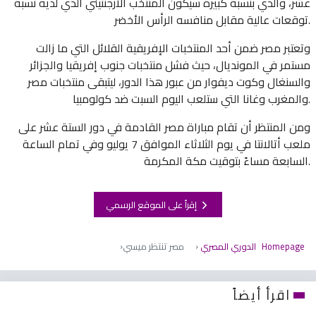
عشر، والذي بنسبة كبيرة سيكون المنتخب الأرجنتيني الذي لديه نسبة
توقعات عالية مقابل منافسه الرأس الأخضر.
وتعتبر مصر ضمن أحد المنتخبات الإفريقية القلائل التي ما زالت
مستمر في المونديال، حيث فشل منتخبات جنوب إفريقيا والجزائر
والسنغال وكوت ديفوار من عبور هذا الدور، ليتبقى منتخبات مصر
والمغرب وغانا التي ستلعب اليوم السبت ضد كولومبيا.
ومن المنتظر أن تقام مباراة مصر القادمة في دور الستة عشر على
ملعب أتالانتا في يوم الثلاثاء الموافق 7 يوليو وفي تمام الساعة
السابعة مساءً بتوقيت مكة المكرمة.
إقرأ على الموقع الرسمي
Homepage
الدوري المصري
مصر تنتظر ميسي
اقرأ أيضاً