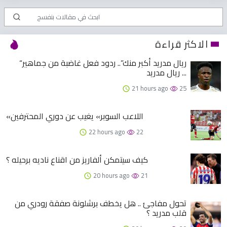
الاكثر قراءة
“ريال مدريد أكبر منك”.. ردود فعل غاضبة من جماهير
ريال مدريد ...
21 hours ago
25
«اللاعب السوبر» يغيب عن دوري المحترفين
22 hours ago
22
كيف سيتمكن ألفاريز من اقناع ناديه برحيله ؟
20 hours ago
21
تحول مفاجئ .. هل يخطف برشلونة صفقة رودري من
قلب مدريد ؟