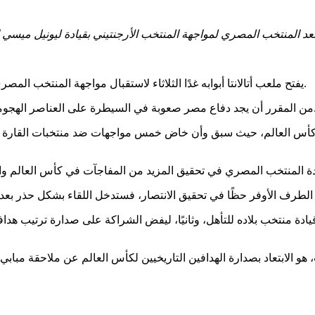
يفتح ملعب أتالانتا أبوابه غدًا الثلاثاء لاستقبال مواجهة المنتخب المصري والمنتخب الأرجنتيني التي ستقام ضمن منافسات الدور الستة عشر.
 لبطل العالم وعلى رأسها ليونيل ميسي الهداف التاريخي للمونديال.
س العالم، حيث سبق وأن خاض خمس مواجهات ضد منتخبات القارة السمر