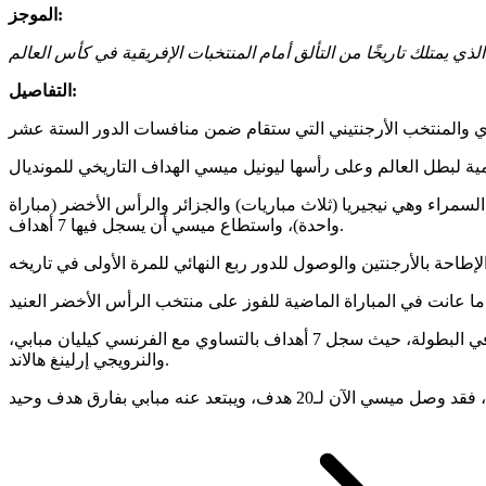
الموجز:
التفاصيل:
اء وهي نيجيريا (ثلاث مباريات) والجزائر والرأس الأخضر (مباراة
واحدة)، واستطاع ميسي أن يسجل فيها 7 أهداف.
ويسعى ميسي هذه المباراة من أجل ثلاثة أهداف رئيسية، أولًا قيادة منتخب بلاده للتأهل، وثانيًا، ليفض الشراكة على صدارة ترتيب هدافي البطولة، حيث سجل 7 أهداف بالتساوي مع الفرنسي كيليان مبابي،
والنرويجي إرلينغ هالاند.