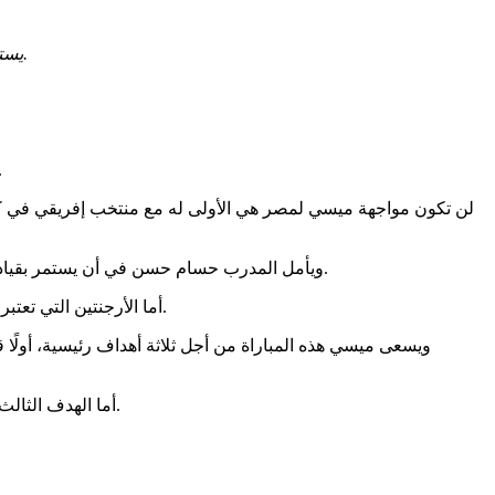
يستعد المنتخب المصري لمواجهة المنتخب الأرجنتيني بقيادة ليونيل ميسي الذي يمتلك تاريخًا من التألق أمام المنتخبات الإفريقية في كأس العالم.
من المقرر أن يجد دفاع مصر صعوبة في السيطرة على العناصر الهجومية
لن تكون مواجهة ميسي لمصر هي الأولى له مع منتخب إفريقي في كأ
ويأمل المدرب حسام حسن في أن يستمر بقيادة المنتخب المصري في تحقيق المزيد من المفاجآت في كأس العالم والإطاحة بالأرجنتين والوصول للدور ربع النهائي للمرة الأولى في تاريخه.
أما الأرجنتين التي تعتبر الطرف الأوفر حظًا في تحقيق الانتصار، فستدخل اللقاء بشكل حذر بعدما عانت في المباراة الماضية للفوز على منتخب الرأس الأخضر العنيد.
أما الهدف الثالث، هو الابتعاد بصدارة الهدافين التاريخيين لكأس العالم عن ملاحقة مبابي، فقد وصل ميسي الآن لـ20 هدف، ويبتعد عنه مبابي بفارق هدف وحيد.