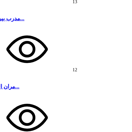
13
مدرب بيراميدز: نتمنى وجود أكثر من منافس على الدوري.. والنظام...
12
مران الزمالك | معتمد جمال يكثف التدريبات البدنية للاعبين است...