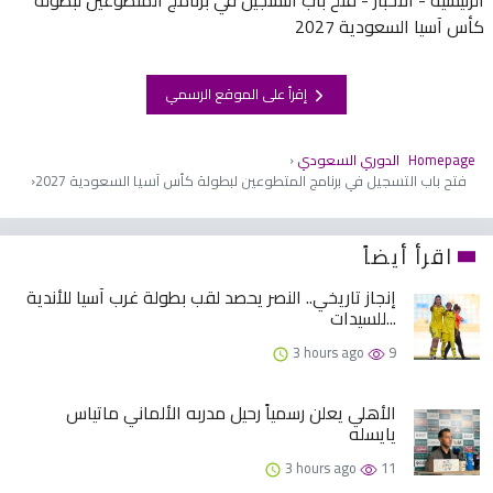
كأس آسيا السعودية 2027
إقرأ على الموقع الرسمي
Homepage
الدوري السعودي
فتح باب التسجيل في برنامج المتطوعين لبطولة كأس آسيا السعودية 2027
اقرأ أيضاً
إنجاز تاريخي.. النصر يحصد لقب بطولة غرب آسيا للأندية
للسيدات...
3 hours ago
9
الأهلي يعلن رسمياً رحيل مدربه الألماني ماتياس
يايسله
3 hours ago
11