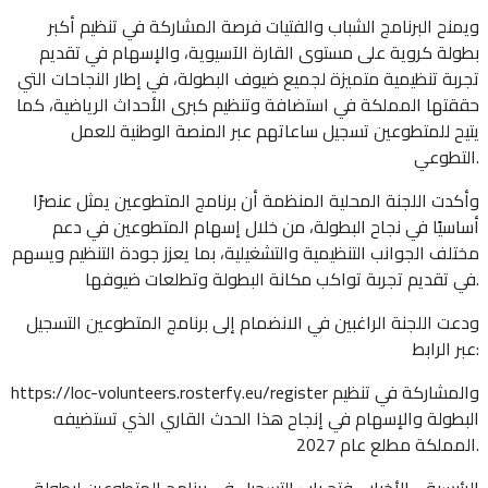
ويمنح البرنامج الشباب والفتيات فرصة المشاركة في تنظيم أكبر
بطولة كروية على مستوى القارة الآسيوية، والإسهام في تقديم
تجربة تنظيمية متميزة لجميع ضيوف البطولة، في إطار النجاحات التي
حققتها المملكة في استضافة وتنظيم كبرى الأحداث الرياضية، كما
يتيح للمتطوعين تسجيل ساعاتهم عبر المنصة الوطنية للعمل
التطوعي.
وأكدت اللجنة المحلية المنظمة أن برنامج المتطوعين يمثل عنصرًا
أساسيًا في نجاح البطولة، من خلال إسهام المتطوعين في دعم
مختلف الجوانب التنظيمية والتشغيلية، بما يعزز جودة التنظيم ويسهم
في تقديم تجربة تواكب مكانة البطولة وتطلعات ضيوفها.
ودعت اللجنة الراغبين في الانضمام إلى برنامج المتطوعين التسجيل
عبر الرابط:
https://loc-volunteers.rosterfy.eu/register والمشاركة في تنظيم
البطولة والإسهام في إنجاح هذا الحدث القاري الذي تستضيفه
المملكة مطلع عام 2027.
الرئيسية - الأخبار - فتح باب التسجيل في برنامج المتطوعين لبطولة