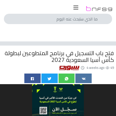
لسعودي
لمصري
انجليزي
فتح باب التسجيل في برنامج المتطوعين لبطولة
اسباني
كأس آسيا السعودية 2027
ايطالي
4 weeks ago
49
الماني
فرنسي
با
الم
ريات