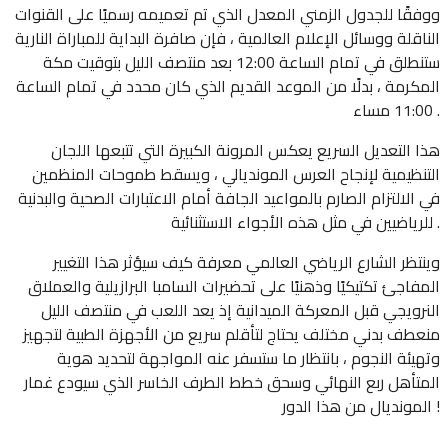
ووفقًا للجدول الزمني المعدل الذي تم تعميمه رسميًا على القنوات
الناقلة ووسائل الإعلام العالمية ، فإن صافرة البداية للمباراة النارية
ستنطلق في تمام الساعة 12:00 بعد منتصف الليل بتوقيت مكة
المكرمة ، بدلًا من الموعد القديم الذي كان محدد في تمام الساعة
11:00 مساء .
هذا التعديل السريع يعكس المرونة الكبيرة التي تتبعها اللجان
التنظيمية لإنجاح العرس المونديالي ، ويسقط طموحات المنظمين
في الالتزام الصارم بالمواعيد الجافة أمام الاعتبارات الصحية والبدنية
للرياضيين في مثل هذه الأجواء الاستثنائية .
وينتظر الشارع الرياضي العالمي معرفة كيف سيؤثر هذا التغيير
المفاجئ تكتيكيًا وذهنيًا على تحضيرات السامبا البرازيلية والعملاق
النرويجي قبل المعركة الميدانية إذ يعد اللعب في منتصف الليل
منعطف بدني مختلف يحتاج لتأقلم سريع من الأجهزة الطبية لتجهيز
وتهيئة النجوم ، بانتظار ما ستسفر عنه المواجهة لتحديد هوية
المتأهل ربع النهائي وسحق خطط الطرف الخاسر الذي سيودع غمار
المونديال من هذا الدور !