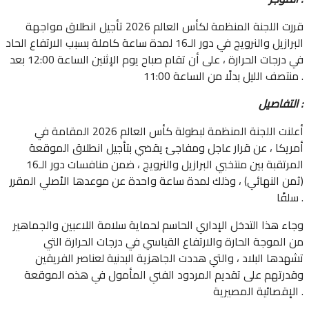
قررت اللجنة المنظمة لكأس العالم 2026 تأجيل انطلاق مواجهة
البرازيل والنرويج في دور الـ16 لمدة ساعة كاملة بسبب الارتفاع الحاد
في درجات الحرارة ، على أن تقام صباح يوم الإثنين الساعة 12:00 بعد
منتصف الليل بدلًا من الساعة 11:00 .
التفاصيل :
أعلنت اللجنة المنظمة لبطولة كأس العالم 2026 المقامة في
أمريكا ، عن قرار عاجل ومفاجئ يقضي بتأجيل انطلاق الموقعة
المرتقبة بين منتخبي البرازيل والنرويج ، ضمن منافسات دور الـ16
(ثمن النهائي) ، وذلك لمدة ساعة واحدة عن موعدها الأصلي المقرر
سلفًا .
وجاء هذا التدخل الإداري الحاسم لحماية سلامة اللاعبين والجماهير
من الموجة الحارة والارتفاع القياسي في درجات الحرارة التي
تشهدها البلاد ، والتي هددت الجاهزية البدنية لعناصر الفريقين
وقدرتهم على تقديم المردود الفني المأمول في هذه الموقعة
الإقصائية المصيرية .