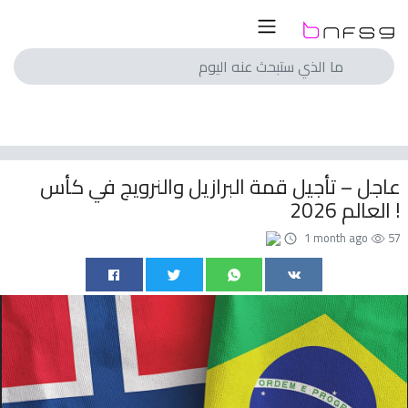
لسعودي
لمصري
انجليزي
عاجل – تأجيل قمة البرازيل والنرويج في كأس
اسباني
العالم 2026 !
ايطالي
1 month ago
57
الماني
فرنسي
با
الم
ريات