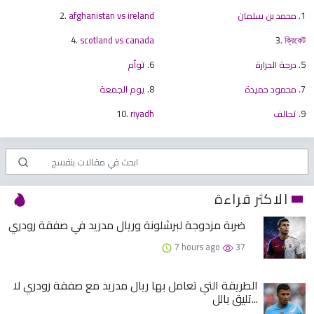
1.
محمد بن سلمان
afghanistan vs ireland
2.
4.
scotland vs canada
3.
ক্রিকেট
5.
درجة الحرارة
6.
توأم
7.
محمود حميدة
8.
يوم الجمعة
9.
تحالف
riyadh
10.
الاكثر قراءة
ضربة مزدوجة لبرشلونة وريال مدريد في صفقة رودري
7 hours ago
37
الطريقة التي تعامل بها ريال مدريد مع صفقة رودري لا
تليق بالل...