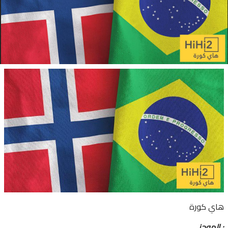
هاي كورة
الموجز :