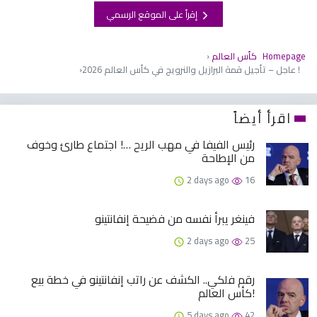
إقرأ على الموقع الرسمي
Homepage
كأس ​​العالم
عاجل – تأجيل قمة البرازيل والنرويج في كأس العالم 2026 !
اقرأ أيضاً
رئيس الفيفا في مهب الريح …! اجتماع طارئ وخوف
من الإطاحة
2 days ago
16
فينغر يبرأ نفسه من فضيحة إنفانتينو
2 days ago
25
رقم فلكي.. الكشف عن راتب إنفانتينو في خطة بيع
كأس العالم!
5 days ago
42