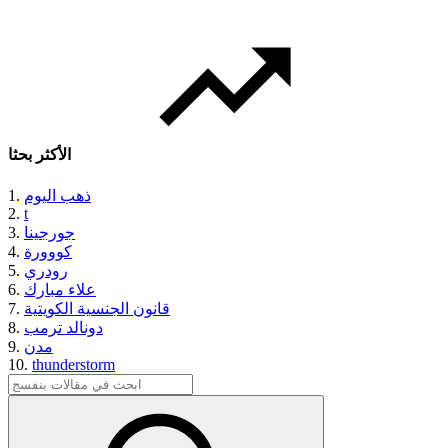
الأكثر بحثا
ذهب اليوم
1.
2.
t
جورجينا
3.
كووورة
4.
رودري
5.
علاء مبارك
6.
قانون الجنسية الكويتية
7.
دونالد ترمب
8.
مدن
9.
10.
thunderstorm