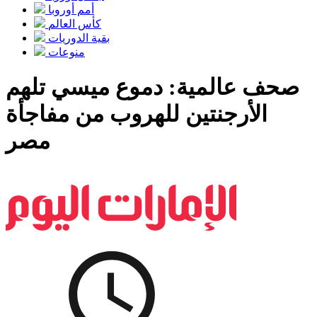
أمم أوروبا
كأس ​​العالم
بقية الدوريات
منوعات
صحف عالمية: دموع ميسي تلهم
الأرجنتين للهروب من مفاجأة
مصر