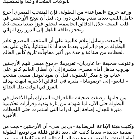
الولايات المتحدة وكندا والمكسيك.
ورغم خروج «الفراعنة» من البطولة، فإن المنتخب المصري أحرج
حامل اللقب بعدما تقدم بهدفين دون رد، قبل أن تنجح الأرجنتين في
قلب النتيجة خلال الدقائق الحاسمة، لتحقق فوزاً صعباً بنتيجة 3-2
وتحجز بطاقة التأهل إلى الدور ربع النهائي.
وأجمعت وسائل إعلام عالمية على أن المنتخب المصري غادر
البطولة مرفوع الرأس، بعدما قدم أداءً استثنائياً، وكان على بعد
لحظات من صناعة واحدة من أكبر مفاجآت تاريخ كأس العالم.
وعنونت صحيفة «ذا غارديان» تقريرها: «دموع ميسي تلهم الأرجنتين
لهروب مذهل أمام مصر»، مشيرة إلى أن أبطال العالم كانوا على
أعتاب وداع مبكر للبطولة، قبل أن يقود ليونيل ميسي منتخب
«التانغو» إلى «ريمونتادا» مثيرة في الدقائق الأخيرة، انتهت بهدف
الفوز في الوقت بدل الضائع.
من جانبها، وصفت صحيفة «التلغراف» المباراة بأنها الأفضل في
البطولة حتى الآن، لما شهدته من إثارة وندية وقرارات تحكيمية
مثيرة للجدل، إضافة إلى الدراما التي استمرت حتى اللحظات
الأخيرة.
وكتبت هيئة الإذاعة البريطانية «بي بي سي» أن الأرجنتين «نجت من
صدمة جديدة»، بعدما كانت على بعد دقائق قليلة من توديع البطولة
أمام المنتخب المصري، مشيرة إلى أن «الفراعنة» كانوا قريبين من