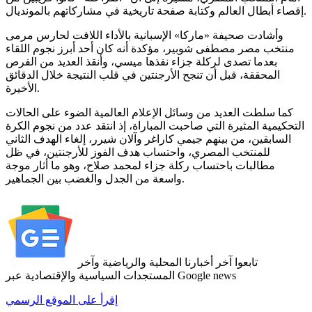
إقصاء أبطال العالم وكتابة صفحة تاريخية في مشاركاتهم بالمونديال.
وأشادت صحيفة «ماركا» الإسبانية بالأداء اللافت لحارس مرمى
منتخب مصر مصطفى شوبير، مؤكدة أنه كان أحد أبرز نجوم اللقاء
بعدما تصدى لركلة جزاء نفذها ميسي، وأنقذ العديد من الفرص
المحققة، قبل أن تنجح الأرجنتين في قلب النتيجة خلال الدقائق
الأخيرة.
كما سلطت العديد من وسائل الإعلام العالمية الضوء على الحالات
التحكيمية المثيرة التي صاحبت المباراة، إذ انتقد عدد من نجوم الكرة
السابقين، من بينهم جيمي كاراغر وآلان شيرر، إلغاء الهدف الثاني
للمنتخب المصري، واحتساب هدف الفوز للأرجنتين، في ظل
مطالبات باحتساب ركلة جزاء لمحمد صلاح، وهو ما أثار موجة
واسعة من الجدل والغضب بين الجماهير.
تابعوا آخر أخبارنا المحلية والرياضية وآخر
المستجدات السياسية والإقتصادية عبر Google news
إقرأ على الموقع الرسمي