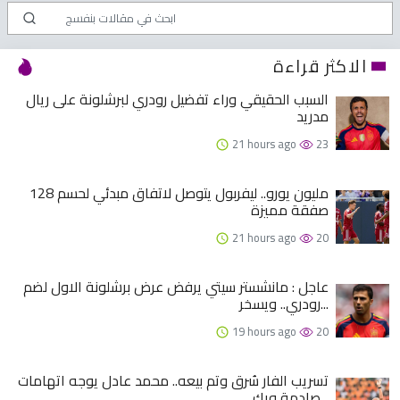
الاكثر قراءة
السبب الحقيقي وراء تفضيل رودري لبرشلونة على ريال
مدريد
21 hours ago
23
128 مليون يورو.. ليفربول يتوصل لاتفاق مبدئي لحسم
صفقة مميزة
21 hours ago
20
عاجل : مانشستر سيتي يرفض عرض برشلونة الاول لضم
رودري.. ويسخر...
19 hours ago
20
تسريب الفار سُرق وتم بيعه.. محمد عادل يوجه اتهامات
صادمة ويك...