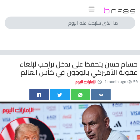
لسعودي
لمصري
انجليزي
حسام حسن يتحفظ على تدخل ترامب لإلغاء
اسباني
عقوبة الأميركي بالوجون في كأس العالم
ايطالي
1 month ago
59
الماني
فرنسي
با
الم
ريات