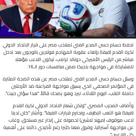
تحفظ حسام حسن المدير الفني لمنتخب مصر على قرار الاتحاد الدولي
لكرة القدم (فيفا) بإلغاء عقوبة المهاجم فولارين بالوجون بعد تدخل
مباشر من الرئيس الأميركي دونالد ترامب، ليكون اللاعب مؤهلا
للمشاركة في مواجهة بلجيكا ضمن منافسات دور الـ16.
وسئل حسام حسن المدير الفني لمنتخب مصر عن هذه الضجة المثارة
في المؤتمر الصحفي الذي يسبق مواجهة الفراعنة ضد الأرجنتين
حاملة اللقب، اليوم الثلاثاء، ليرد وهو يضحك قائلاً "هذا سؤال خبيث".
وأضاف المدرب المصري "ولكن شعار الاتحاد الدولي لكرة القدم
(فيفا) هو اللعب النظيف، ونحترم قرارات الفيفا". وأشار "كان لدينا
لاعب موقوف (مهند لاشين) لحصوله على إنذار غير مستحق، وغاب
عن مواجهة أستراليا، وفرق معنا كثيرا رغم تأكيدي دائما على أهمية
كل اللاعبين".