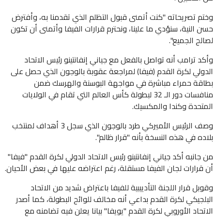
وختم تصريحاته "كنت أتمنى قبول التظلم الذي تقدمنا به، وأفترض
حسن النية، سنؤدي ما علينا، ونحترم قرارات الفيفا وأتمنى أن تكون
لصالح الجميع".
وأكد ترامب أنه تواصل بالفعل مع جياني إنفانتينو رئيس الاتحاد
الدولي لكرة القدم (فيفا) لمراجعة عقوبة بالوجون الذي حصل على
بطاقة حمراء مباشرة في مواجهة البوسنة والهرسك ضمن
منافسات دور الـ 32 لبطولة كأس العالم التي تقام في الولايات
المتحدة وكندا والمكسيك.
وصف الرئيس الأميركي طرد بالوجون الذي سجل 3 أهداف لمنتخب
بلاده في هذه النسخة بأنه "قرار ظالم".
من جانبه أكد جياني إنفانتينو رئيس الاتحاد الدولي لكرة القدم "فيفا"
أن قرارات لجان الفيفا مستقلة، رغم اعتراضه عليها في بعض الأحيان.
وقوبل قرار اللجنة التأدييبية للفيفا باعتراض شديد من الاتحاد
البلجيكي لكرة القدم بداعي أنه مخالف للوائح البطولة، كما أصدر
الاتحاد الأوروبي لكرة القدم "يويفا" بيانا يعلن فيه تضامنه مع