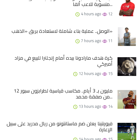
منسوبة للاعب ألفا...
4 hours ago
12
الوصل.. عملية بناء شاملة لاستعادة بريق «الذهب»
7 hours ago
11
كرة هدف مارادونا بيده أمام إنجلترا للبيع في مزاد
أميركي
12 hours ago
15
12 مليون بـ 3 أيام.. مكاسب قياسية لطرابزون سبور
من صفقة محمد...
13 hours ago
14
فيورنتينا يعلن ضم ماستانتونو من ريال مدريد على سبيل
الإعارة
14 hours ago
15