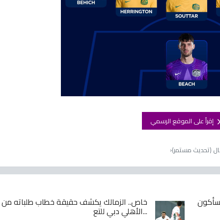
إقرأ على الموقع الرسمي
يال (تحديث مستمر)
ا سأكون
خاص.. الزمالك يكشف حقيقة خطاب طلباته من 
الأهلي دبي للتع...