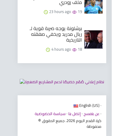
ملف رودري
23 hours ago
19
برشلونة يوجه ضربة قوية لـ
ريال مدريد ويخفي صفقته
التاريخية
4 hours ago
18
English (US) ·
·
عن بنفسج
·
إتصل بنا
·
سياسة الخصوصية
© كرة القدم اليوم 2026. جميع الحقوق
محفوظة