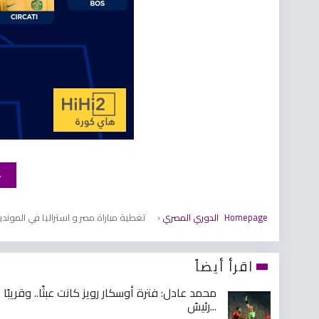
Homepage
الدوري المصري
تغطية مباراة مصر و استراليا في الموند
اقرأ أيضاً
محمد عادل: فترة أوسكار رويز كانت عبثًا.. وقريبً
رئيسً...