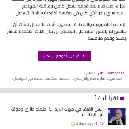
الجزاء، حيث قام بمد قدمه بشكل كامل وعرقلة المهاجم
السويسري ريدر الذي كان في وضعية تكتيكية سانحة للتسجيل.
الإعادة التلفزيونية واللقطات المصورة أثبتت بلا مجال للشك أن
سانشيز لم يلمس الكرة على الإطلاق، بل كان هناك اصطدام مباشر
بجسد وقدم منافسه.
إقرأ على الموقع الرسمي
Homepage
كأس ​​العالم
بعد مهزلة مباراة مصر والأرجنتين … فضحية تحكيمية جديدة تهز المونديال!
اقرأ أيضاً
رئيس الفيفا في مهب الريح …! اجتماع طارئ وخوف
من الإطاحة
2 days ago
16