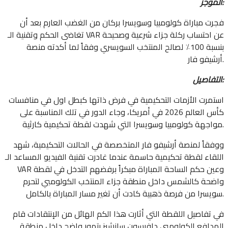
الموجز:
فجرت مباراة كولومبيا وسويسرا بركان من الغضب العارم بعد أن
تغاضى الحكم وتقنية الـ VAR عن احتساب ركلة جزاء شرعية وصحيحة
بنسبة 100٪ لصالح المنتخب السويسري وفقاً لما أكدته منصة
أرشيفو فار.
التفاصيل:
استمرت الأزمات التحكيمية في فرض ذاتها كبطل اول في منافسات
كأس العالم 2026 في أمريكا، وجاء الدور في تلك المناسبة على
مواجهة كولومبيا وسويسرا التي شهدت لقطة تحكيمية كارثية.
ووفقاً لمنصة أرشيفو فار المتخصصة في الحالات التحكيمية، شهد
اللقاء لقطة تحكيمية حاسمة عندما غادرت تقنية الفيديو المساعد الـ
VAR وعين حكم الساحة المباراة مبكراً برفضهم التدخل في لقطة
واضحة كالشمس داخل منطقة جزاء المنتخب الكولومبي لتحرم
سويسرا من فرصة ذهبية كادت أن تغير مسار المباراة بالكامل.
في تفاصيل اللقطة التي أثارت هذا الكم الهائل من الإنتقادات قام
المدافع الكولومبي دافيسون سانشيز بتهور واضح داخل منطقة