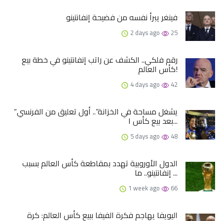
فينغر يبرأ نفسه من فضيحة إنفانتينو
2 days ago
25
رقم فلكي.. الكشف عن راتب إنفانتينو في خطة بيع
كأس العالم!
4 days ago
42
“يشغل مساحة في الخزانة”.. أول تعليق من الفرنسي
بعد بيع كأس ا...
5 days ago
48
الدول الأوروبية تهدد بمقاطعة كأس العالم بسبب
إنفانتينو.. ما ...
1 week ago
66
اليويفا يهاجم فكرة الفيفا ببيع كأس العالم: كرة