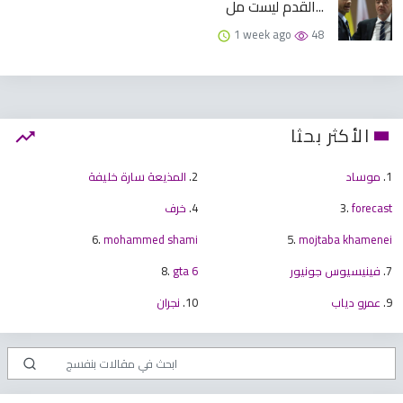
القدم ليست مل...
1 week ago
48
الأكثر بحثا
1.
موساد
2.
المذيعة سارة خليفة
forecast
3.
4.
خرف
6.
mohammed shami
5.
mojtaba khamenei
7.
فينيسيوس جونيور
gta 6
8.
9.
عمرو دياب
10.
نجران