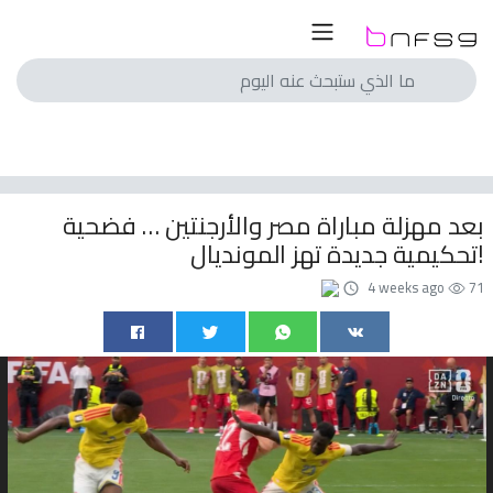
لسعودي
لمصري
انجليزي
بعد مهزلة مباراة مصر والأرجنتين … فضحية
اسباني
تحكيمية جديدة تهز المونديال!
ايطالي
4 weeks ago
71
الماني
فرنسي
با
الم
ريات