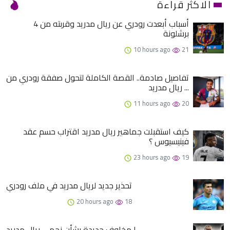
الاكثر قراءة
4 أسباب أبعدت رودري عن ريال مدريد وقربته من
برشلونة
10 hours ago
21
تفاصيل صادمة.. القصة الكاملة لتحول صفقة رودري من
ريال مدريد ...
11 hours ago
20
كيف استقبلت جماهير ريال مدريد اقتراب حسم عقد
فينيسيوس ؟
23 hours ago
19
تحذير جديد لريال مدريد في ملف رودري
20 hours ago
18
مخاوف جديدة بشأن نجمي ريال مدريد !