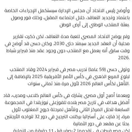
وأوضح رئيس الاتحاد أن مجلس الإدارة سيستكمل الإجراءات ‌الخاصة
باعتماد وتجديد التعاقد، خلال ‌اجتماعه المقبل، وذلك فور وصول
بعثة المنتخب الوطني إلى أرض الوطن.
ولم يوضح الاتحاد المصري ​للعبة مدة التعاقد، ‌لكن ذكرت ​تقارير
محلية أن العقد الجديد سيمتد ⁠حتى 2030. وكان حسن قد أوضح في
وقت سابق أنه يعمل مع المنتخب دون وجود عقد منذ فبراير شباط
2026.
وتولى ​حسن (59 عاما) ⁠تدريب مصر في ⁠فبراير 2024 وقاد المنتخب
لبلوغ المربع الذهبي في كأس الأمم الأفريقية 2025 بالإضافة إلى
التأهل لكأس العالم 2026 لأول مرة منذ ⁠ثماني سنوات.
وبعدما أصبح أول مصري يشارك في كأس العالم كلاعب ومدرب، قاد
أفضل هداف في تاريخ مصر بلاده للفوزعلى نيوزيلندا في المجموعة
السابعة لتحتل المركز الثاني وتتأهل لمرحلة خروج المغلوب لأول
مرة، إذ فازت على أستراليا بركلات الترجيح في ‌دور 32 لتواجه الأرجنتين
بحثا عن مقعد في دور الثمانية.
لكن مصر فرطت في ​تقدمها 2-صفر قبل 11 دقيقة من النهاية