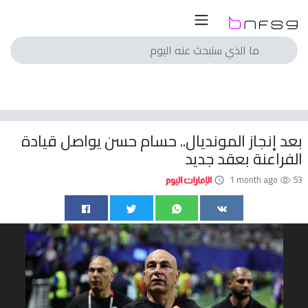
لسعودي
لمصري
انجليزي
بعد إنجاز المونديال.. حسام حسن يواصل قيادة
اسباني
الفراعنة بعقد جديد
ايطالي
1 month ago
53
الماني
فرنسي
با
الم
ريات