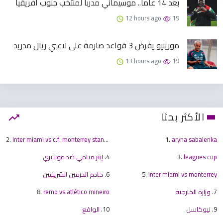
بعد 14 عاماً.. موسيماني مدرباً لمنتخب جنوب أفريقيا
12 hours ago
19
مورينيو يفرض 3 قواعد صارمة على لاعبي ريال مدريد
13 hours ago
19
الأكثر بحثا
2.
inter miami vs c.f. monterrey standings
1.
aryna sabalenka
leagues cup
3.
4.
إنتر ميامي ضد مونتيري
inter miami vs monterrey
5.
6.
خادم الحرمين الشريفين
7.
وزارة الخارجية
remo vs atlético mineiro
8.
9.
نيوكاسل
10.
الواقع