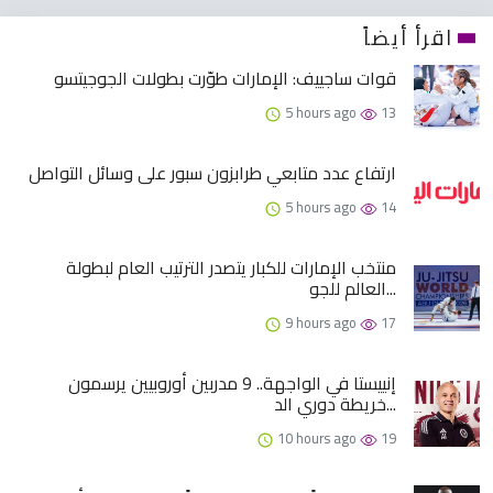
اقرأ أيضاً
قوات ساجييف: الإمارات طوّرت بطولات الجوجيتسو
5 hours ago
13
ارتفاع عدد متابعي طرابزون سبور على وسائل التواصل
5 hours ago
14
منتخب الإمارات للكبار يتصدر الترتيب العام لبطولة
العالم للجو...
9 hours ago
17
إنييستا في الواجهة.. 9 مدربين أوروبيين يرسمون
خريطة دوري الد...
10 hours ago
19