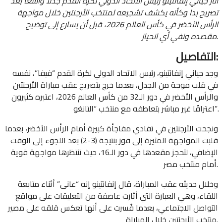
أثار جياني إنفانتينو رئيس الاتحاد الدولي لكرة القدم جدلًا واسعًا بعد
تصريح بدا وكأنه يكشف تشجيعه لمنتخب الأرجنتين خلال مواجهة
الرأس الأخضر في كأس العالم 2026، قبل أن يسارع إلى توضيح
مقصده ونفي أي انحياز.
التفاصيل:
وجد جياني إنفانتينو، رئيس الاتحاد الدولي لكرة القدم “فيفا”، نفسه
في قلب موجة من الجدل، بعدما خرج بتصريح عقب مباراة الأرجنتين
والرأس الأخضر في دور الـ32 من كأس العالم 2026، اعتبره كثيرون
اعترافًا غير مباشر بتعاطفه مع منتخب “التانغو”.
ونجحت الأرجنتين في تفادي مفاجأة كبيرة أمام الرأس الأخضر، بعدما
قلبت المواجهة المثيرة إلى فوز بنتيجة (3-2) بعد اللجوء إلى الوقت
الإضافي، لتحجز مقعدها في دور الـ16، حيث تنتظرها مواجهة قوية
أمام منتخب مصر.
وخلال حديثه عقب المباراة، قال إنفانتينو إنه “عانى” أثناء متابعة
اللقاء، وهي العبارة التي أثارت عاصفة من التعليقات على مواقع
التواصل الاجتماعي، بعدما فُسرت على أنها تعكس قلقه على مصير
منتخب الأرجنتين خلال المباراة.