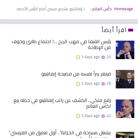
Homepage
كأس ​​العالم
إنفانتينو يشجع ميسي أمام الرأس الأخضر..!
اقرأ أيضاً
رئيس الفيفا في مهب الريح …! اجتماع طارئ وخوف
من الإطاحة
3 days ago
20
فينغر يبرأ نفسه من فضيحة إنفانتينو
3 days ago
28
رقم فلكي.. الكشف عن راتب إنفانتينو في خطة بيع
كأس العالم!
5 days ago
42
“يشغل مساحة في الخزانة”.. أول تعليق من الفرنسي