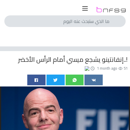
لسعودي
لمصري
انجليزي
إنفانتينو يشجع ميسي أمام الرأس الأخضر..!
اسباني
1 month ago
51
ايطالي
الماني
فرنسي
با
الم
ريات