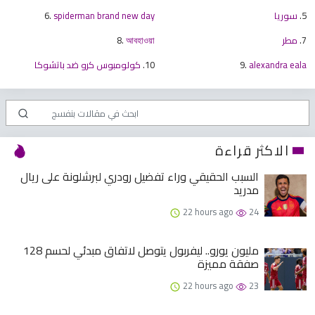
5.
سوريا
spiderman brand new day
6.
7.
مطر
আবহাওয়া
8.
alexandra eala
9.
10.
كولومبوس كرو ضد باتشوكا
الاكثر قراءة
السبب الحقيقي وراء تفضيل رودري لبرشلونة على ريال
مدريد
22 hours ago
24
128 مليون يورو.. ليفربول يتوصل لاتفاق مبدئي لحسم
صفقة مميزة
22 hours ago
23