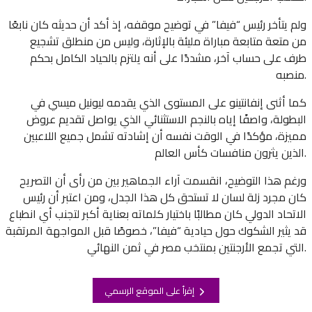
ولم يتأخر رئيس “فيفا” في توضيح موقفه، إذ أكد أن حديثه كان نابعًا
من متعة متابعة مباراة مليئة بالإثارة، وليس من منطلق تشجيع
طرف على حساب آخر، مشددًا على أنه يلتزم بالحياد الكامل بحكم
منصبه.
كما أثنى إنفانتينو على المستوى الذي يقدمه ليونيل ميسي في
البطولة، واصفًا إياه بالنجم الاستثنائي الذي يواصل تقديم عروض
مميزة، مؤكدًا في الوقت نفسه أن إشادته تشمل جميع اللاعبين
الذين يثرون منافسات كأس العالم.
ورغم هذا التوضيح، انقسمت آراء الجماهير بين من رأى أن التصريح
كان مجرد زلة لسان لا تستحق كل هذا الجدل، ومن اعتبر أن رئيس
الاتحاد الدولي كان مطالبًا باختيار كلماته بعناية أكبر لتجنب أي انطباع
قد يثير الشكوك حول حيادية “فيفا”، خصوصًا قبل المواجهة المرتقبة
التي تجمع الأرجنتين بمنتخب مصر في ثمن النهائي.
إقرأ على الموقع الرسمي