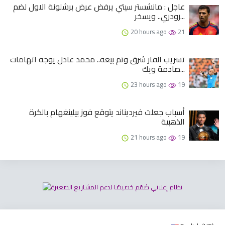
عاجل : مانشستر سيتي يرفض عرض برشلونة الاول لضم
رودري.. ويسخر...
20 hours ago
21
تسريب الفار سُرق وتم بيعه.. محمد عادل يوجه اتهامات
صادمة ويك...
23 hours ago
19
أسباب جعلت فيرديناند يتوقع فوز بيلينغهام بالكرة
الذهبية
21 hours ago
19